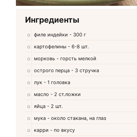
Ингредиенты
филе индейки
- 300 г
картофелины
- 6-8 шт.
морковь
- горсть мелкой
острого перца
- 3 стручка
лук
- 1 головка
масло
- 2 ст.ложки
яйца
- 2 шт.
мука
- около стакана, на глаз
карри
- по вкусу