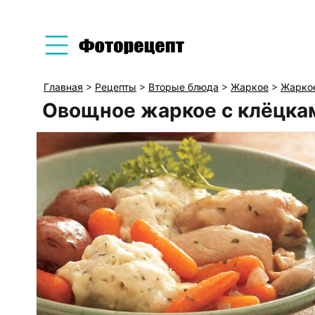
Главная
>
Рецепты
>
Вторые блюда
>
Жаркое
>
Жаркое
Овощное жаркое с клёцка