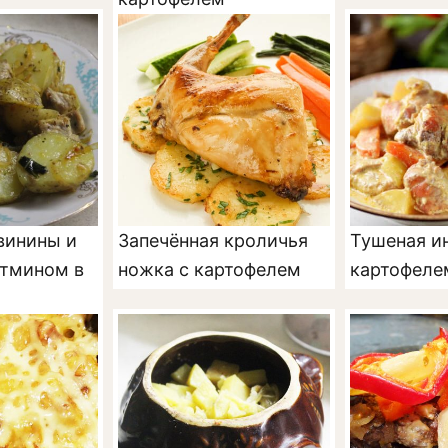
винины и
Запечённая кроличья
Тушеная и
 тмином в
ножка с картофелем
картофеле