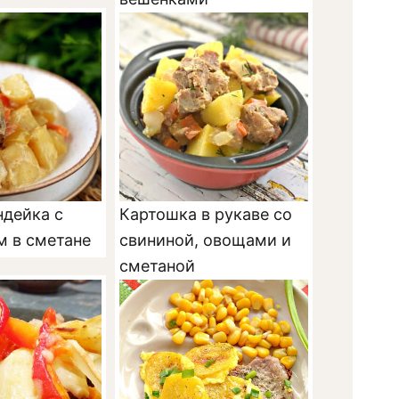
ндейка с
Картошка в рукаве со
м в сметане
свининой, овощами и
сметаной