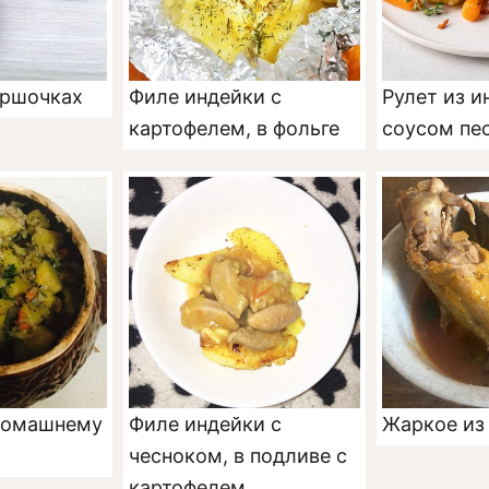
оршочках
Филе индейки с
Рулет из и
картофелем, в фольге
соусом пес
домашнему
Филе индейки с
Жаркое из
чесноком, в подливе с
картофелем