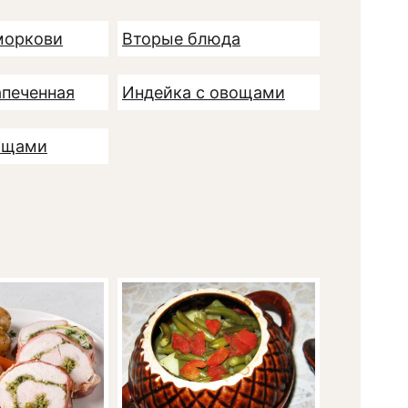
моркови
Вторые блюда
апеченная
Индейка с овощами
ощами