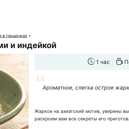
 в горшочках
>
ми и индейкой
1 час
П
Ароматное, слегка острое жарк
Жаркое на азиатский мотив, уверены вы
раскроем вам все секреты его приготов