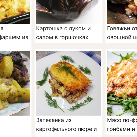
ая
Картошка с луком и
Говяжьи о
 фаршем из
салом в горшочках
овощной 
Запеканка из
Мясо по-ф
картофельного пюре и
грибами и