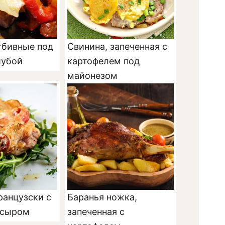
тбивные под
Свинина, запеченная с
шубой
картофелем под
майонезом
ранцузски с
Баранья ножка,
 сыром
запеченная с