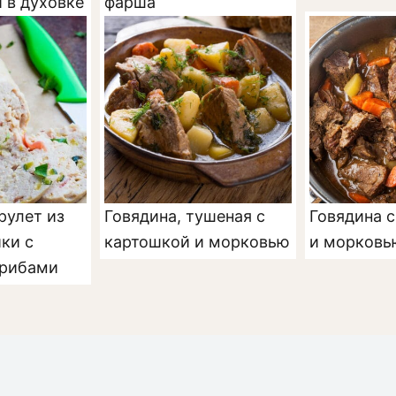
 в духовке
фарша
рулет из
Говядина, тушеная с
Говядина 
ки с
картошкой и морковью
и морковь
грибами