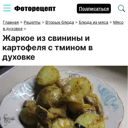
Подписаться
Главная
>
Рецепты
>
Вторые блюда
>
Блюда из мяса
>
Мясо
в духовке
>
Жаркое из свинины и
картофеля с тмином в
духовке