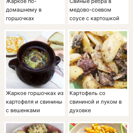
Жаркое по-
Свиные рёбра в
домашнему в
медово-соевом
горшочках
соусе с картошкой
Жаркое горшочках из
Картофель со
картофеля и свинины
свининой и луком в
с вешенками
духовке