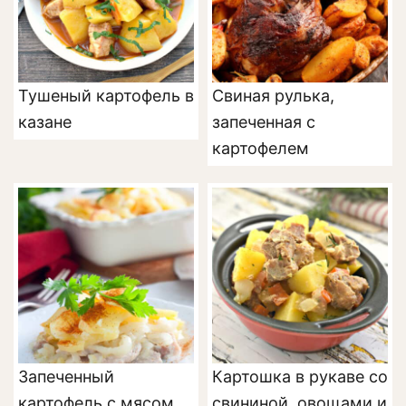
Тушеный картофель в
Свиная рулька,
казане
запеченная с
картофелем
Запеченный
Картошка в рукаве со
картофель с мясом
свининой, овощами и