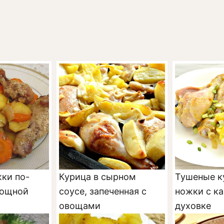
ки по-
Курица в сырном
Тушеные к
вощной
соусе, запеченная с
ножки с к
овощами
духовке