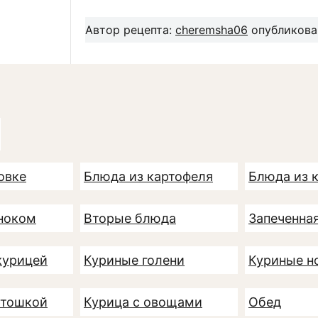
Автор рецепта:
cheremsha06
опубликован
овке
Блюда из картофеля
Блюда из 
ноком
Вторые блюда
Запеченна
курицей
Куриные голени
Куриные н
ртошкой
Курица с овощами
Обед