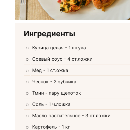
Ингредиенты
Курица целая
- 1 штука
Соевый соус
- 4 ст.ложки
Мед
- 1 ст.ожка
Чеснок
- 2 зубчика
Тмин
- пару щепоток
Соль
- 1 ч.ложка
Масло растительное
- 3 ст.ложки
Картофель
- 1 кг