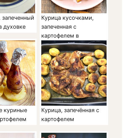
, запеченный
Курица кусочками,
в духовке
запеченная с
картофелем в
мультиварке
е куриные
Курица, запечённая с
артофелем
картофелем