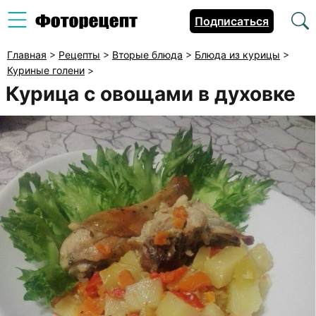
Подписаться
Главная
>
Рецепты
>
Вторые блюда
>
Блюда из курицы
>
Куриные голени
>
Курица с овощами в духовке