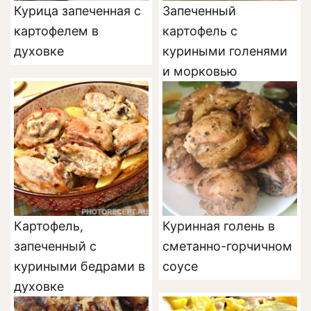
Курица запеченная с
Запеченный
картофелем в
картофель с
духовке
куриными голенями
и морковью
Картофель,
Куринная голень в
запеченный с
сметанно-горчичном
куриными бедрами в
соусе
духовке