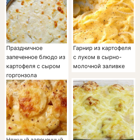
Праздничное
Гарнир из картофеля
запеченное блюдо из
с луком в сырно-
картофеля с сыром
молочной заливке
горгонзола
Нежный запеченный