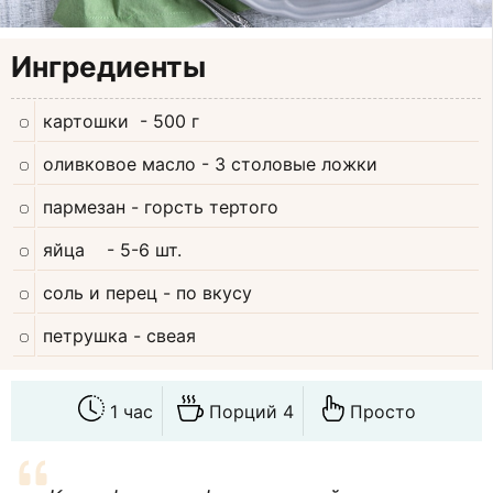
Ингредиенты
картошки
- 500 г
оливковое масло
- 3 столовые ложки
пармезан
- горсть тертого
яйца
- 5-6 шт.
соль и перец
- по вкусу
петрушка
- свеая
1 час
Порций 4
Просто