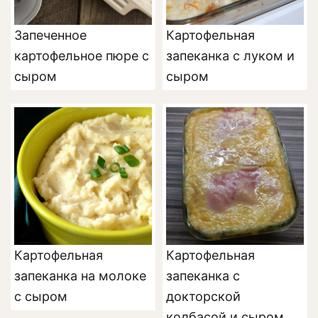
Запеченное
Картофельная
картофельное пюре с
запеканка с луком и
сыром
сыром
Картофельная
Картофельная
запеканка на молоке
запеканка с
с сыром
докторской
колбасой и сыром