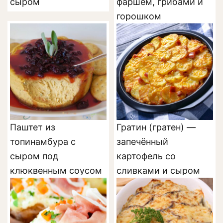
сыром
фаршем, грибами и
горошком
Паштет из
Гратин (гратен) —
топинамбура с
запечённый
сыром под
картофель со
клюквенным соусом
сливками и сыром