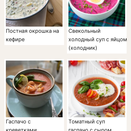
Постная окрошка на
Свекольный
кефире
холодный суп с яйцом
(холодник)
Гаспачо с
Томатный суп
креветками
гаспачо с сыром