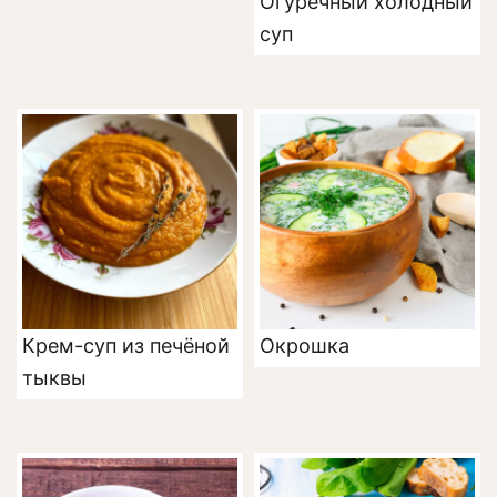
Огуречный холодный
суп
Крем-суп из печёной
Окрошка
тыквы