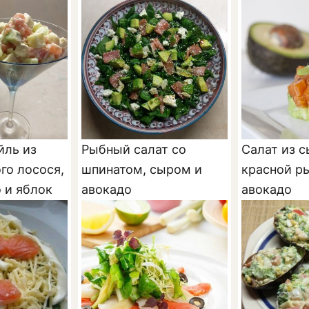
йль из
Рыбный салат со
Салат из 
го лосося,
шпинатом, сыром и
красной р
 и яблок
авокадо
авокадо