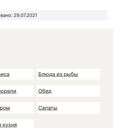
ано: 29.07.2021
риса
Блюда из рыбы
форели
Обед
ыром
Салаты
я кухня