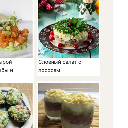
сырой
Слоеный салат с
ыбы и
лососем