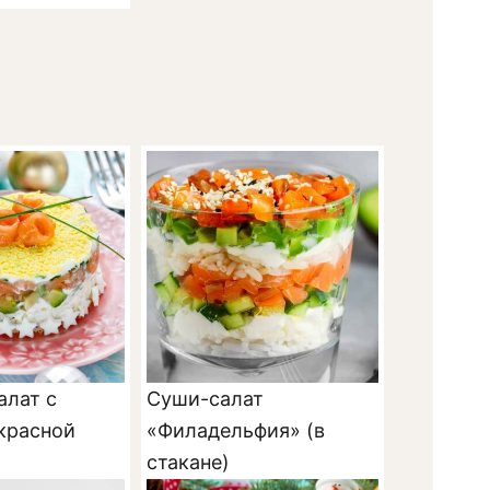
алат с
Суши-салат
 красной
«Филадельфия» (в
стакане)