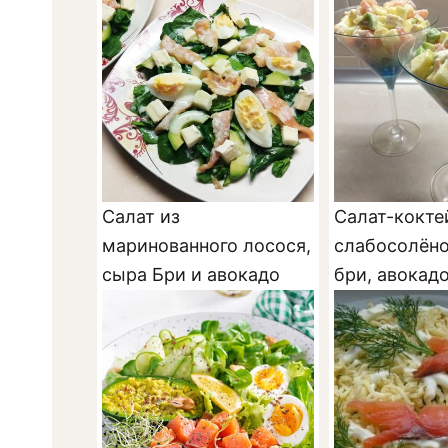
Салат из
Салат-кокте
маринованного лосося,
слабосолёно
сыра Бри и авокадо
бри, авокадо