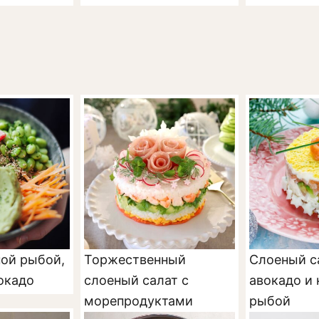
ной рыбой,
Торжественный
Слоеный с
окадо
слоеный салат с
авокадо и
морепродуктами
рыбой