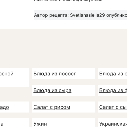
Автор рецепта:
Svetlanasiella29
опубликов
асной
Блюда из лосося
Блюда из 
Блюда из сыра
Блюда из 
кадо
Салат с рисом
Салат с с
ба
Ужин
Украинска