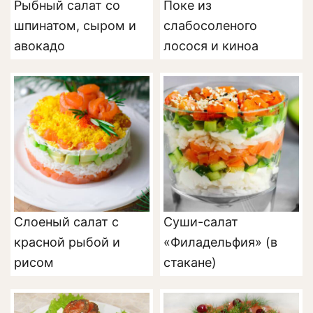
Рыбный салат со
Поке из
шпинатом, сыром и
слабосоленого
авокадо
лосося и киноа
Слоеный салат с
Суши-салат
красной рыбой и
«Филадельфия» (в
рисом
стакане)