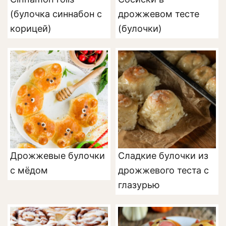
(булочка синнабон с
дрожжевом тесте
корицей)
(булочки)
Дрожжевые булочки
Сладкие булочки из
с мёдом
дрожжевого теста с
глазурью