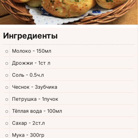
Ингредиенты
Молоко
- 150мл
Дрожжи
- 1ст л
Соль
- 0.5ч.л
Чеснок
- 3зубчика
Петрушка
- 1пучок
Тёплая вода
- 100мл
Сахар
- 2ст.л
Мука
- 300гр