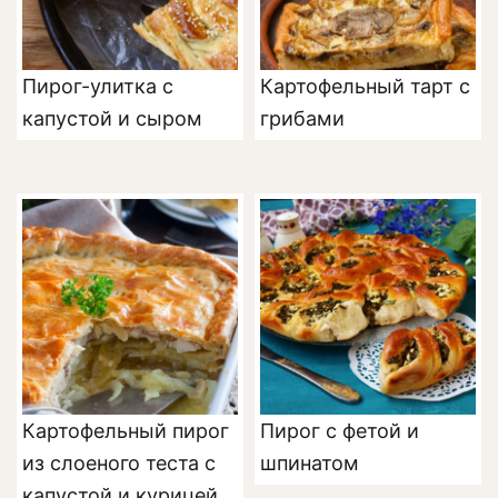
Пирог-улитка с
Картофельный тарт с
капустой и сыром
грибами
Картофельный пирог
Пирог с фетой и
из слоеного теста с
шпинатом
капустой и курицей