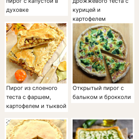
пирог с капустой в
дрожжевого теста с
духовке
курицей и
картофелем
Пирог из слоеного
Открытый пирог с
теста с фаршем,
балыком и брокколи
картофелем и тыквой