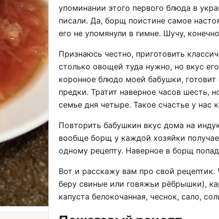
упоминании этого первого блюда в укра
писали. Да, борщ поистине самое насто
его не упомянули в гимне. Шучу, конечно
Признаюсь честно, приготовить классич
столько овощей туда нужно, но вкус ег
коронное блюдо моей бабушки, готовит о
предки. Тратит наверное часов шесть, н
семье дня четыре. Такое счастье у нас
Повторить бабушкин вкус дома на индук
вообще борщ у каждой хозяйки получает
одному рецепту. Наверное в борщ попада
Вот и расскажу вам про свой рецептик.
беру свиные или говяжьи рёбрышки), ка
капуста белокочанная, чеснок, сало, сол