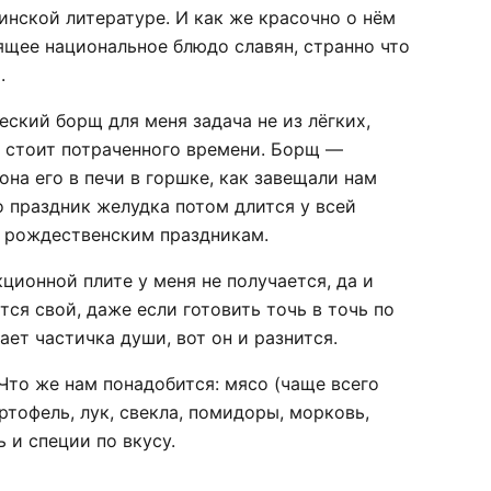
инской литературе. И как же красочно о нём
ящее национальное блюдо славян, странно что
.
еский борщ для меня задача не из лёгких,
о стоит потраченного времени. Борщ —
на его в печи в горшке, как завещали нам
о праздник желудка потом длится у всей
 к рождественским праздникам.
ционной плите у меня не получается, да и
ся свой, даже если готовить точь в точь по
ет частичка души, вот он и разнится.
 Что же нам понадобится: мясо (чаще всего
ртофель, лук, свекла, помидоры, морковь,
ь и специи по вкусу.