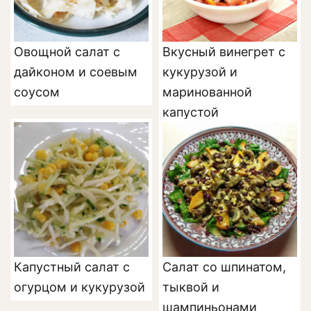
Овощной салат с
Вкусный винегрет с
дайконом и соевым
кукурузой и
соусом
маринованной
капустой
Капустный салат с
Салат со шпинатом,
огурцом и кукурузой
тыквой и
шампиньонами