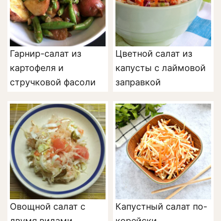
Гарнир-салат из
Цветной салат из
картофеля и
капусты с лаймовой
стручковой фасоли
заправкой
Овощной салат с
Капустный салат по-
двумя видами
корейски