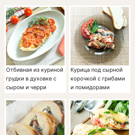
Отбивная из куриной
Курица под сырной
грудки в духовке с
корочкой с грибами
сыром и черри
и помидорами