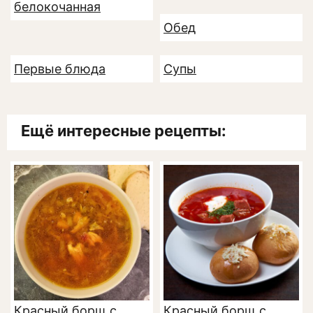
белокочанная
Обед
Первые блюда
Супы
Ещё интересные рецепты:
Красный борщ с
Красный борщ с