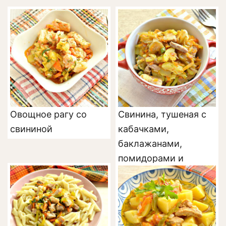
Овощное рагу со
Свинина, тушеная с
свининой
кабачками,
баклажанами,
помидорами и
перцем (рагу)