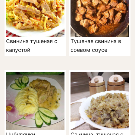
Свинина тушеная с
Тушеная свинина в
капустой
соевом соусе
Цибулячки
Свинина, тушеная с