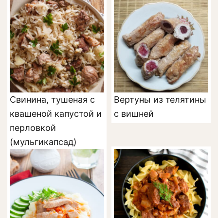
Свинина, тушеная с
Вертуны из телятины
квашеной капустой и
с вишней
перловкой
(мульгикапсад)