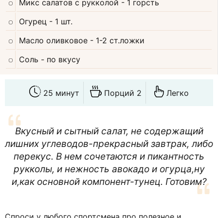
Микс салатов с рукколой
- 1 горсть
Огурец
- 1 шт.
Масло оливковое
- 1-2 ст.ложки
Соль
- по вкусу
25 минут
Порций 2
Легко
Вкусный и сытный салат, не содержащий
лишних углеводов-прекрасный завтрак, либо
перекус. В нем сочетаются и пикантность
рукколы, и нежность авокадо и огурца,ну
и,как основной компонент-тунец. Готовим?
Спроси у любого спортсмена про полезное и