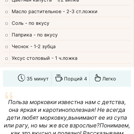
Масло растительное
- 2-3 ст.ложки
Соль
- по вкусу
Паприка
- по вкусу
Чеснок
- 1-2 зубца
Уксус столовый
- 1 ч.ложка
35 минут
Порций 4
Легко
Польза морковки известна нам с детства,
она яркая и каротинополезная! Не всегда
дети любят морковку,вынимают ее из супа
или рагу, но мы же все взрослые?Понимаем,
как это вкусно и полезно! Рассказываем