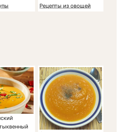
упы
Рецепты из овощей
нский
тыквенный