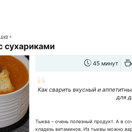
 суп
>
с сухариками
45 минут
Как сварить вкусный и аппетитны
для д
Тыква – очень полезный продукт. А в с
кладезь витаминов. Из тыквы можно ва