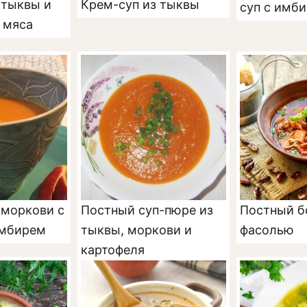
 тыквы и
Крем-суп из тыквы
суп с имб
 мяса
 моркови с
Постный суп-пюре из
Постный б
имбирем
тыквы, моркови и
фасолью
картофеля