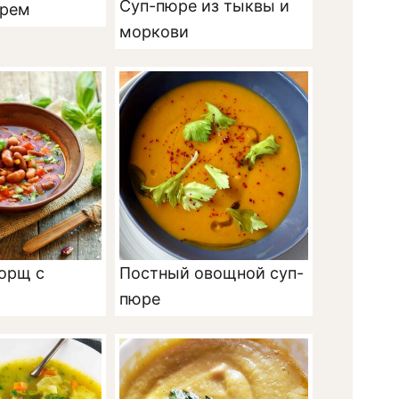
Суп-пюре из тыквы и
ирем
моркови
орщ с
Постный овощной суп-
пюре