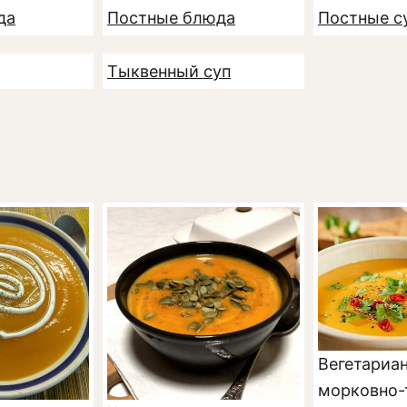
да
Постные блюда
Постные с
Тыквенный суп
Вегетариа
морковно-