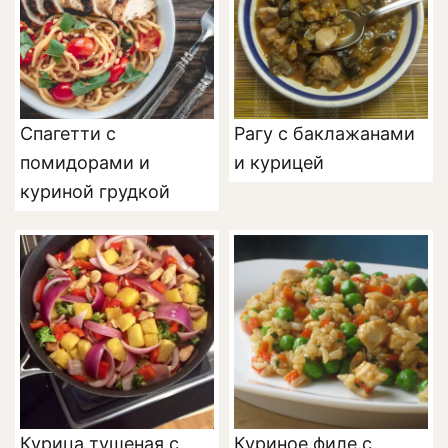
Спагетти с
Рагу с баклажанами
помидорами и
и курицей
куриной грудкой
Курица тушеная с
Куриное филе с