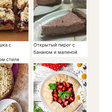
шка с
Открытый пирог с
в
бананом и малиной
ом стиле