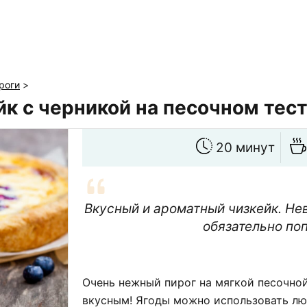
роги
>
к с черникой на песочном тес
20 минут
Вкусный и ароматный чизкейк. Нев
обязательно поп
Очень нежный пирог на мягкой песочной
вкусным! Ягоды можно использовать люб