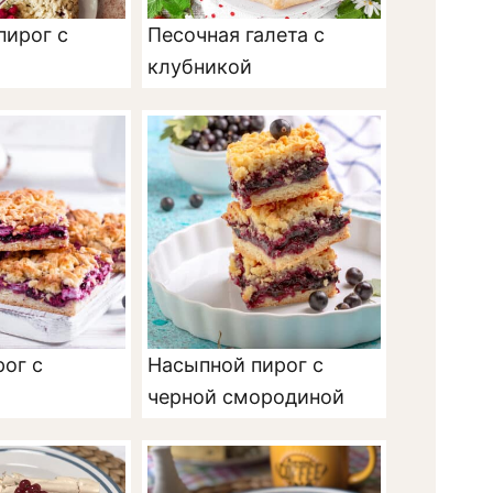
пирог с
Песочная галета с
клубникой
ог с
Насыпной пирог с
черной смородиной