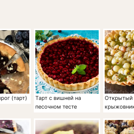
рог (тарт)
Тарт с вишней на
Открытый 
песочном тесте
крыжовни