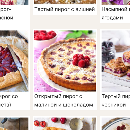
рог-
Тертый пирог с вишней
Насыпной 
асной
ягодами
рог со
Открытый пирог с
Тертый пир
лета)
малиной и шоколадом
черникой