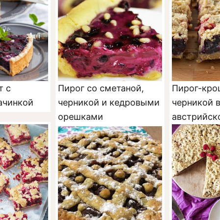
т с
Пирог со сметаной,
Пирог-кро
ачинкой
черникой и кедровыми
черникой 
орешками
австрийск