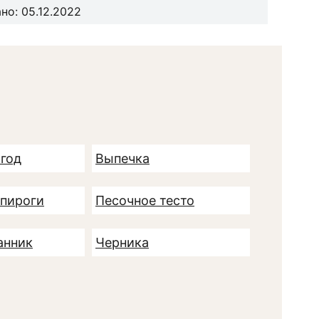
но: 05.12.2022
ягод
Выпечка
пироги
Песочное тесто
анник
Черника