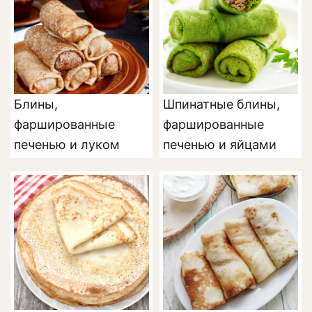
Блины,
Шпинатные блины,
фаршированные
фаршированные
печенью и луком
печенью и яйцами