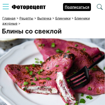
Подписаться
Главная
>
Рецепты
>
Выпечка
>
Блинчики
>
Блинчики
ажурные
>
Блины со свеклой