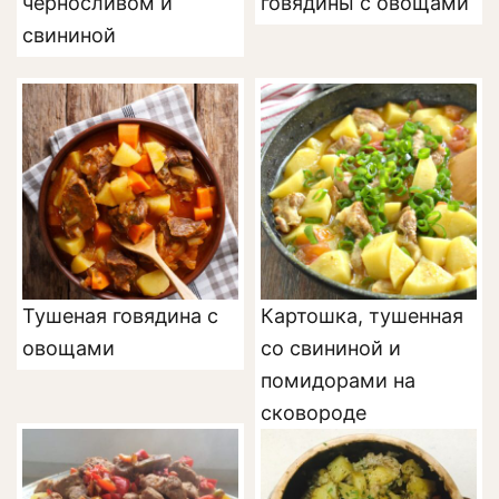
черносливом и
говядины с овощами
свининой
Тушеная говядина с
Картошка, тушенная
овощами
со свининой и
помидорами на
сковороде