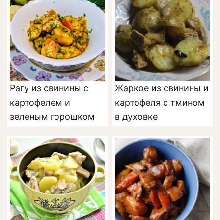
Рагу из свинины с
Жаркое из свинины и
картофелем и
картофеля с тмином
зеленым горошком
в духовке