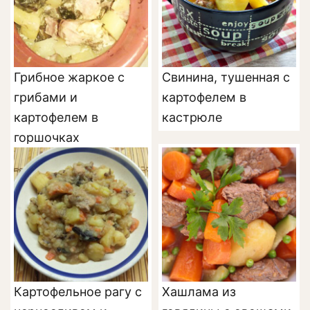
Грибное жаркое с
Свинина, тушенная с
грибами и
картофелем в
картофелем в
кастрюле
горшочках
Картофельное рагу с
Хашлама из