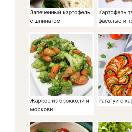
Запеченный картофель
Картофель т
с шпинатом
фасолью и 
Жаркое из брокколи и
Рататуй с к
моркови