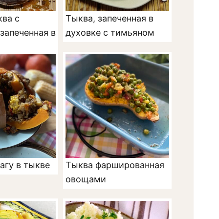
ква с
Тыква, запеченная в
запеченная в
духовке с тимьяном
агу в тыкве
Тыква фаршированная
овощами