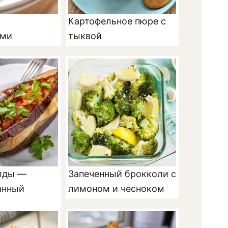
Картофельное пюре с
ами
тыквой
лды —
Запеченный брокколи с
анный
лимоном и чесноком