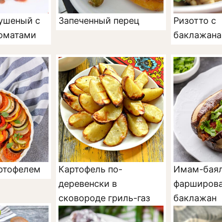
ушеный с
Запеченный перец
Ризотто с
томатами
баклажан
артофелем
Картофель по-
Имам-бая
деревенски в
фарширов
сковороде гриль-газ
баклажан