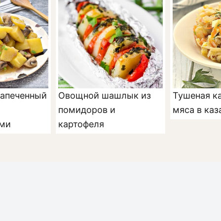
запеченный
Овощной шашлык из
Тушеная ка
помидоров и
мяса в каз
ми
картофеля