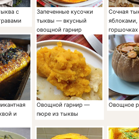
тыква с
Запеченные кусочки
Сочная ты
травами
тыквы — вкусный
яблоками, 
овощной гарнир
горшочках
пикантная
Овощной гарнир —
Овощное р
квой и
пюре из тыквы