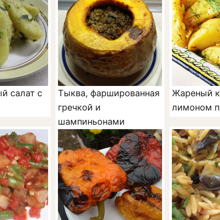
й салат с
Тыква, фаршированная
Жареный к
гречкой и
лимоном п
шампиньонами