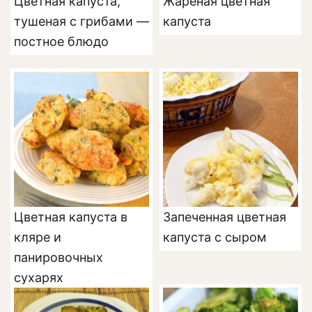
Цветная капуста,
Жареная цветная
тушеная с грибами —
капуста
постное блюдо
Цветная капуста в
Запеченная цветная
кляре и
капуста с сыром
панировочных
сухарях