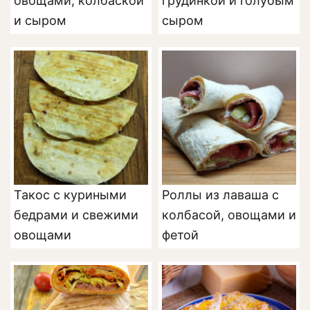
овощами, колбаской
грудинкой и голубым
и сыром
сыром
Такос с куриными
Роллы из лаваша с
бедрами и свежими
колбасой, овощами и
овощами
фетой