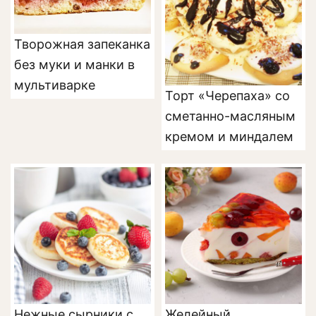
Творожная запеканка
без муки и манки в
мультиварке
Торт «Черепаха» со
сметанно-масляным
кремом и миндалем
Нежные сырники с
Желейный