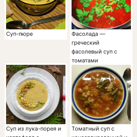
Суп-пюре
Фасолада —
греческий
фасолевый суп с
томатами
Суп из лука-порея и
Томатный суп с