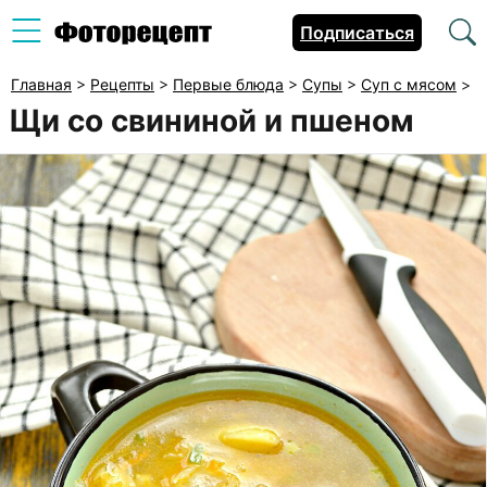
Подписаться
Главная
>
Рецепты
>
Первые блюда
>
Супы
>
Суп с мясом
>
Щи со свининой и пшеном