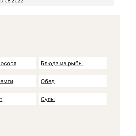
0.06.2022
лосося
Блюда из рыбы
семги
Обед
п
Супы