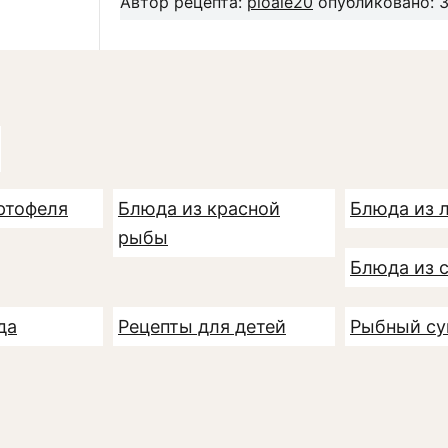
Автор рецепта:
ploaie20
опубликовано: 3
ртофеля
Блюда из красной
Блюда из 
рыбы
Блюда из 
да
Рецепты для детей
Рыбный су