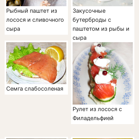
Рыбный паштет из
Закусочные
лосося и сливочного
бутерброды с
сыра
паштетом из рыбы и
сыра
Семга слабосоленая
Рулет из лосося с
Филадельфией