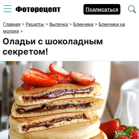
Подписаться
Главная
>
Рецепты
>
Выпечка
>
Блинчики
>
Блинчики на
молоке
>
Оладьи с шоколадным
секретом!