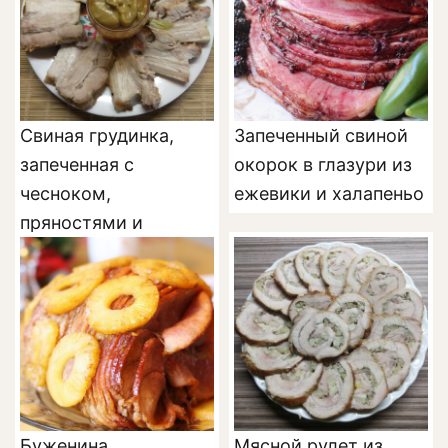
Свиная грудинка,
Запеченный свиной
запеченная с
окорок в глазури из
чесноком,
ежевики и халапеньо
пряностями и
майонезом
Буженина,
Мясной рулет из