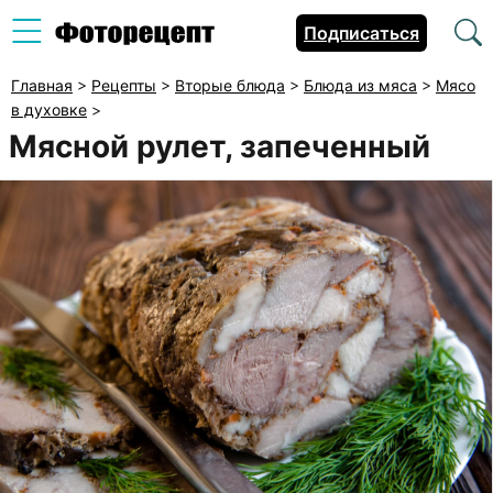
Подписаться
Главная
>
Рецепты
>
Вторые блюда
>
Блюда из мяса
>
Мясо
в духовке
>
Мясной рулет, запеченный