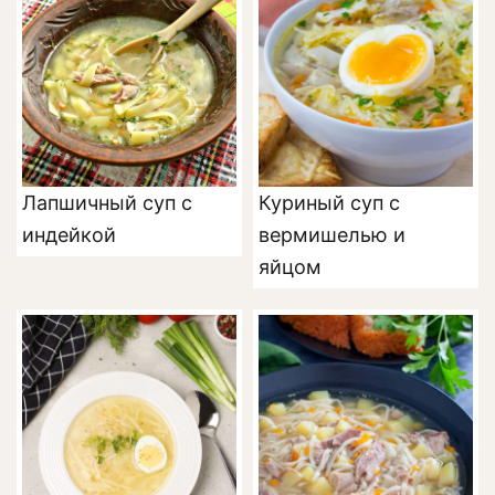
Лапшичный суп с
Куриный суп с
индейкой
вермишелью и
яйцом