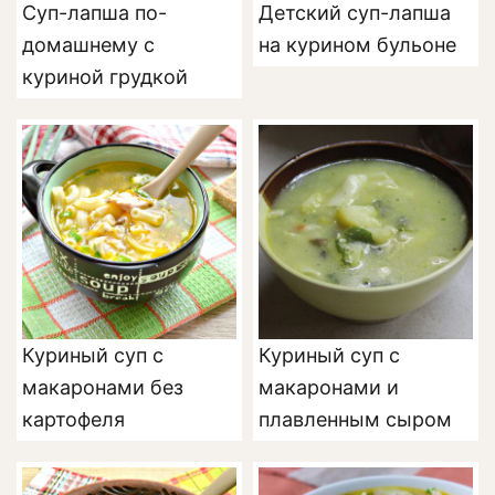
Суп-лапша по-
Детский суп-лапша
домашнему с
на курином бульоне
куриной грудкой
Куриный суп с
Куриный суп с
макаронами без
макаронами и
картофеля
плавленным сыром