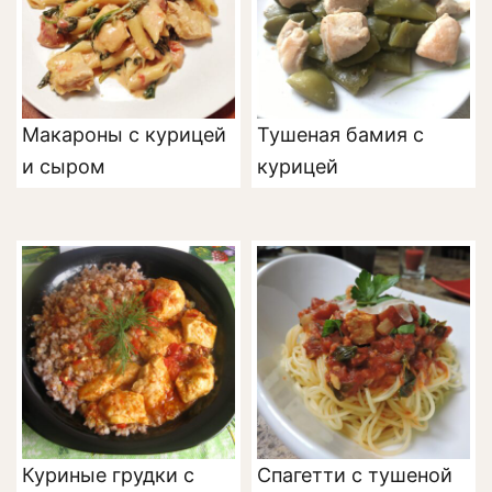
Макароны с курицей
Тушеная бамия с
и сыром
курицей
Куриные грудки с
Спагетти с тушеной