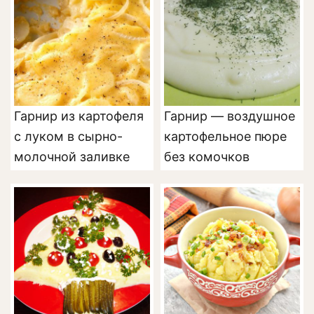
Гарнир из картофеля
Гарнир — воздушное
с луком в сырно-
картофельное пюре
молочной заливке
без комочков