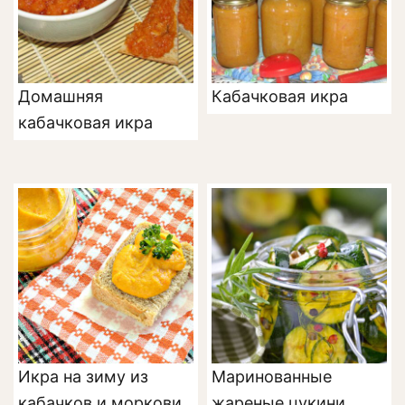
Домашняя
Кабачковая икра
кабачковая икра
Икра на зиму из
Маринованные
кабачков и моркови
жареные цукини