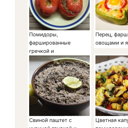
Помидоры,
Перец, фар
фаршированные
овощами и 
гречкой и
шампиньонами
Свиной паштет с
Цветная кап