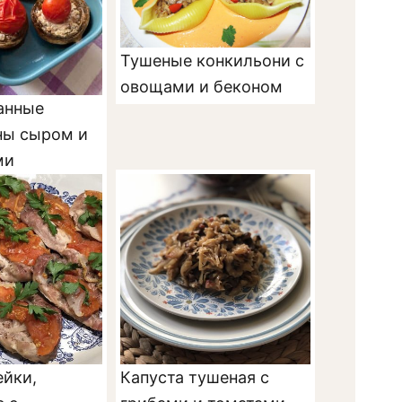
Тушеные конкильони с
овощами и беконом
анные
ы сыром и
ми
ейки,
Капуста тушеная с