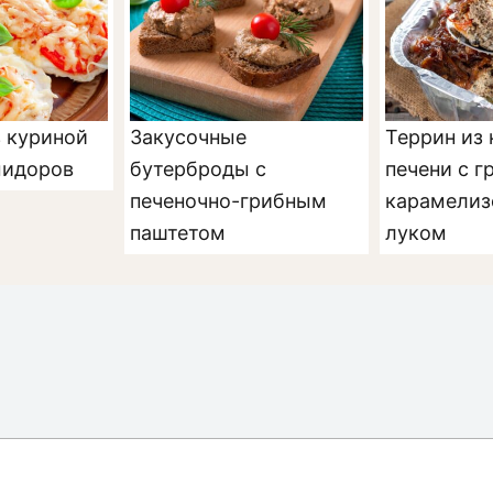
 куриной
Закусочные
Террин из
мидоров
бутерброды с
печени с г
печеночно-грибным
карамели
паштетом
луком