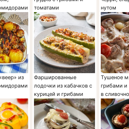
помидорами
томатами
нутом
«веер» из
Фаршированные
Тушеное м
помидорами
лодочки из кабачков с
грибами и
курицей и грибами
в сливочн