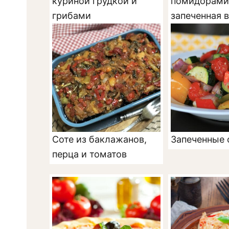
куриной грудкой и
помидорами
грибами
запеченная 
Соте из баклажанов,
Запеченные
перца и томатов