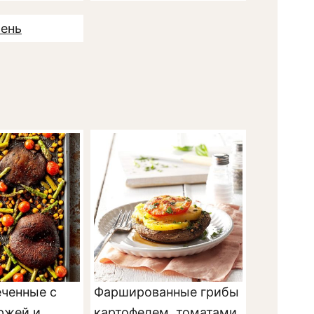
чень
еченные с
Фаршированные грибы
ржей и
картофелем, томатами