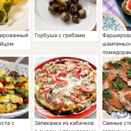
шированный
Горбуша с грибами
Фарширов
яйцом
шампиньон
помидора
уста с
Запеканка из кабачков
Свиные ст