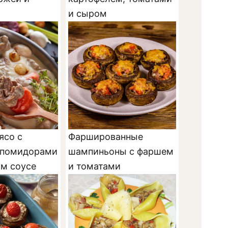
и сыром
ясо с
Фаршированные
 помидорами
шампиньоны с фаршем
ом соусе
и томатами