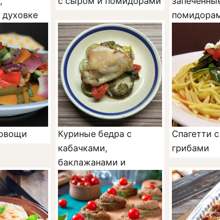
,
с сыром и помидорами
запеченны
в духовке
помидора
 овощи
Куриные бедра с
Спагетти 
кабачками,
грибами
баклажанами и
помидорами