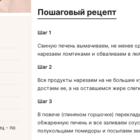
Пошаговый рецепт
Шаг 1
Свиную печень вымачиваем, не менее од
нарезаем ломтиками и обваливаем в лю
Шаг 2
Все продукты нарезаем на не большие к
достаем ее, а на оставшемся жире слег
Шаг 3
В гювече (глиняном горшочке) переклад
обжаренную печень и все заливаем соу
ец
- по
полукольцами помидоры и посыпаем зе