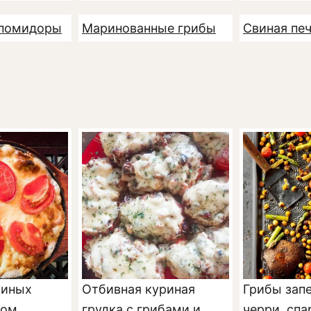
 помидоры
Маринованные грибы
Свиная пе
риных
Отбивная куриная
Грибы зап
ком,
грудка с грибами и
черри, спа