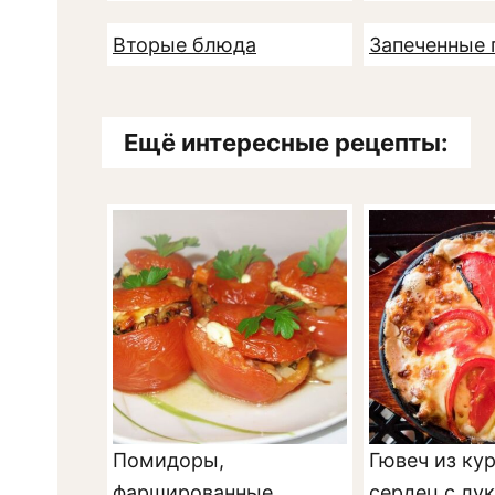
Вторые блюда
Запеченные
Ещё интересные рецепты:
Помидоры,
Гювеч из ку
фаршированные
сердец с лу