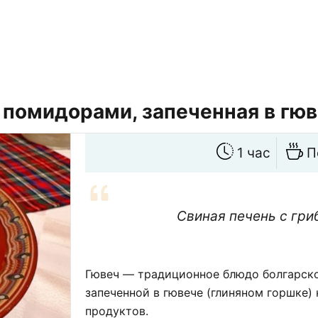
и помидорами, запеченная в гю
1 час
П
Свиная печень с гри
Гювеч — традиционное блюдо болгарской
запеченной в гювече (глиняном горшке)
продуктов.