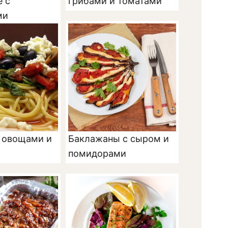
е с
грибами и томатами
ми
с овощами и
Баклажаны с сыром и
помидорами