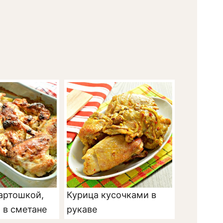
артошкой,
Курица кусочками в
 в сметане
рукаве