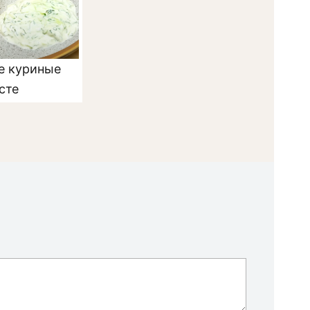
е куриные
сте