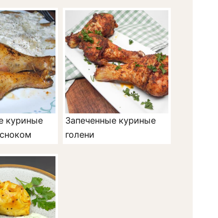
е куриные
Запеченные куриные
есноком
голени