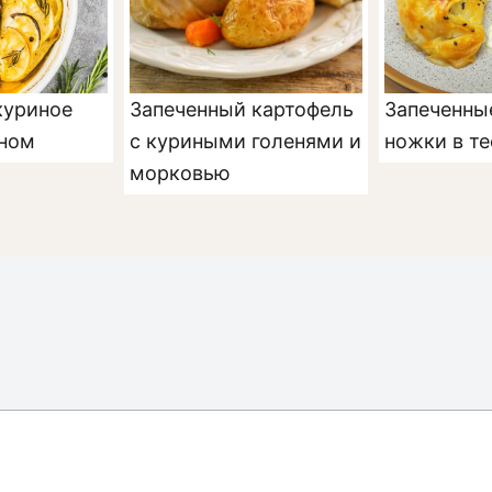
куриное
Запеченный картофель
Запеченны
оном
с куриными голенями и
ножки в те
морковью