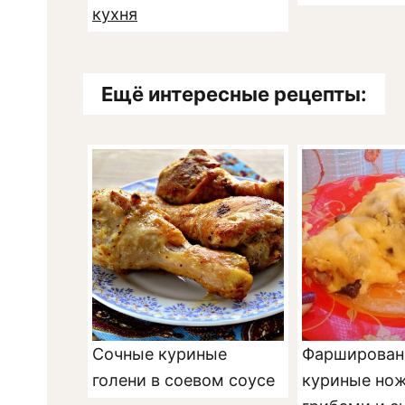
кухня
Ещё интересные рецепты:
Сочные куриные
Фарширован
голени в соевом соусе
куриные нож