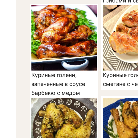
грибами и 
Куриные голени,
Куриные гол
запеченные в соусе
сметане с ч
барбекю с медом