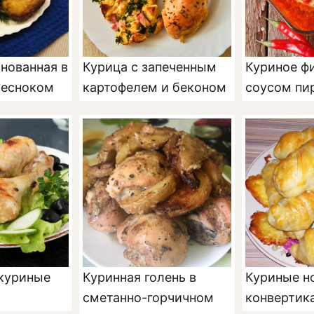
нованная в
Курица с запеченным
Куриное ф
чесноком
картофелем и беконом
соусом пи
куриные
Куринная голень в
Куриные н
сметанно-горчичном
конвертик