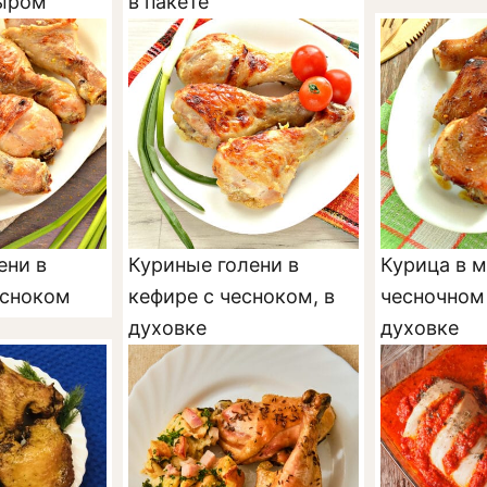
сыром
в пакете
ени в
Куриные голени в
Курица в 
есноком
кефире с чесноком, в
чесночном
духовке
духовке