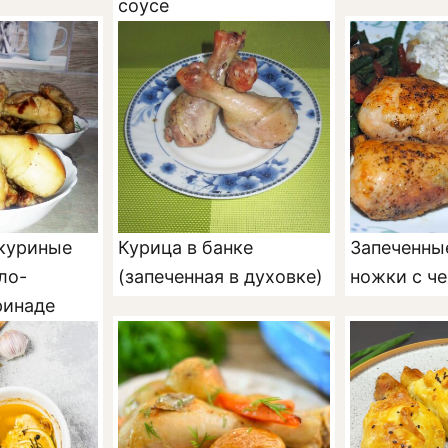
соусе
куриные
Курица в банке
Запеченны
ло-
(запеченная в духовке)
ножки с ч
ринаде