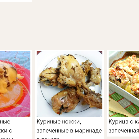
ные
Куриные ножки,
Курица с к
ки с
запеченные в маринаде
запеченная