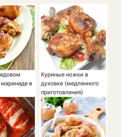
медовом
Куриные ножки в
 маринаде в
духовке (медленного
приготовления)