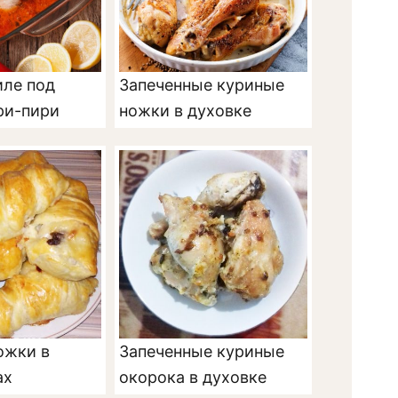
иле под
Запеченные куриные
ри-пири
ножки в духовке
ожки в
Запеченные куриные
ах
окорока в духовке