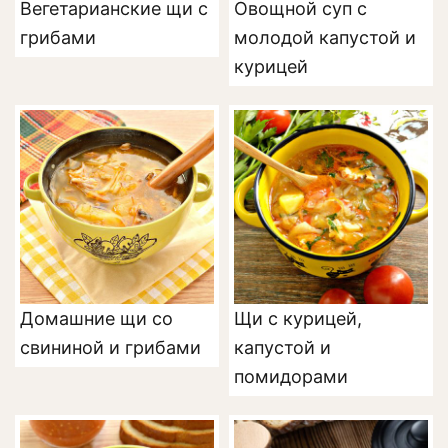
Вегетарианские щи с
Овощной суп с
грибами
молодой капустой и
курицей
Домашние щи со
Щи с курицей,
свининой и грибами
капустой и
помидорами