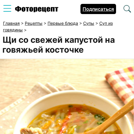
Подписаться
Главная
>
Рецепты
>
Первые блюда
>
Супы
>
Суп из
говядины
>
Щи со свежей капустой на
говяжьей косточке