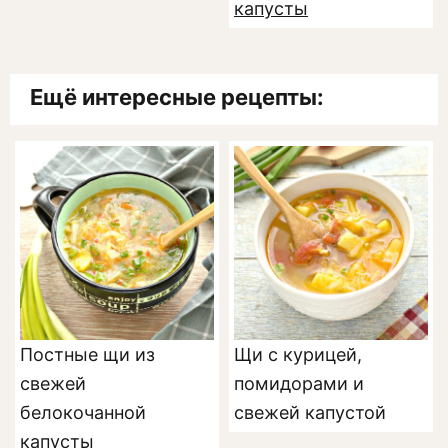
капусты
Ещё интересные рецепты:
Постные щи из
Щи с курицей,
свежей
помидорами и
белокочанной
свежей капустой
капусты