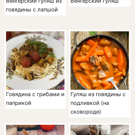
Венгерский гуляш из
Венгерский гуляш
говядины с лапшой
Говядина с грибами и
Гуляш из говядины с
паприкой
подливкой (на
сковороде)