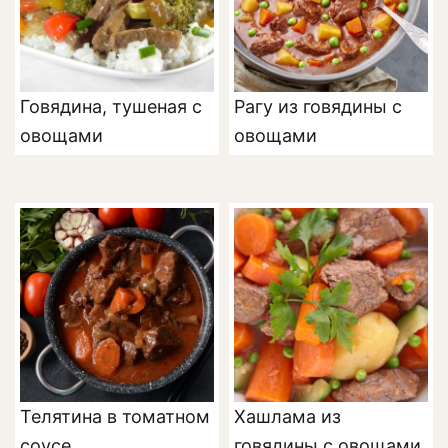
Говядина, тушеная с
Рагу из говядины с
овощами
овощами
Телятина в томатном
Хашлама из
соусе
говядины с овощами