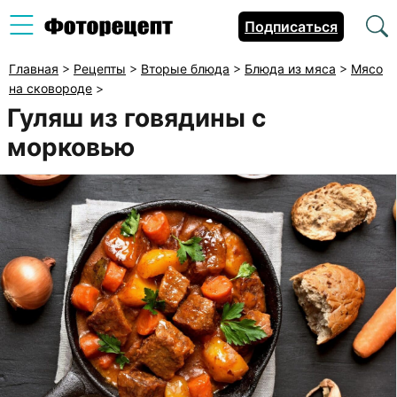
Подписаться
Главная
>
Рецепты
>
Вторые блюда
>
Блюда из мяса
>
Мясо
на сковороде
>
Гуляш из говядины с
морковью