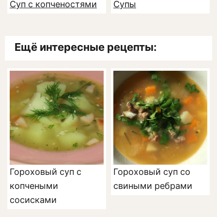
Суп с копченостями
Супы
Ещё интересные рецепты:
Гороховый суп с
Гороховый суп со
копчеными
свиными ребрами
сосисками