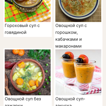
Гороховый суп с
Овощной суп с
говядиной
горошком,
кабачками и
макаронами
Овощной суп без
Овощной суп-
зажарки
закуска