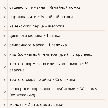
сушеного тимьяна
- ½ чайной ложки
порошка чили
- ½ чайной ложки
кайенского перца
- щепотка
цельного молока
- 1 стакан
сливочного масла
- 1 палочка
яиц (комнатной температуры)
- 6 крупных
тертого пармезана или сыра романо
- ½
стакана
тертого сыра Грюйер
- ¾ стакана
пепперони, нарезанного кубиками
- 30 грамм
(по желанию)
молока
- 2 столовые ложки