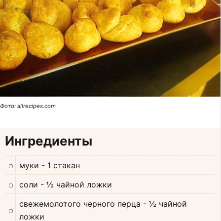
Фото: allrecipes.com
Ингредиенты
муки
- 1 стакан
соли
- ½ чайной ложки
свежемолотого черного перца
- ½ чайной
ложки