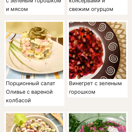
с зелёным горошком
консервами и
и мясом
свежим огурцом
Порционный салат
Винегрет с зеленым
Оливье с вареной
горошком
колбасой