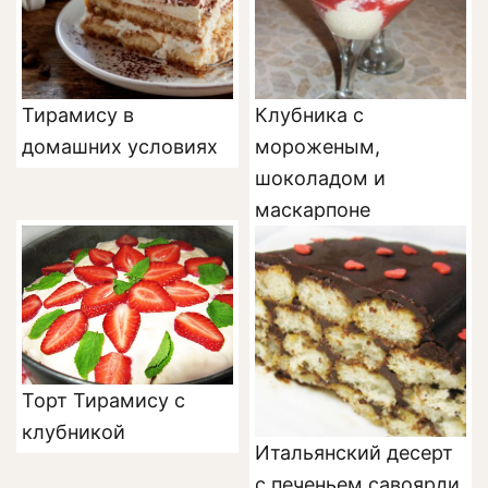
Тирамису в
Клубника с
домашних условиях
мороженым,
шоколадом и
маскарпоне
Торт Тирамису с
клубникой
Итальянский десерт
с печеньем савоярди