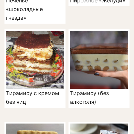
Печенье
Пирожное «Желуди»
«шоколадные
гнезда»
Тирамису с кремом
Тирамису (без
без яиц
алкоголя)