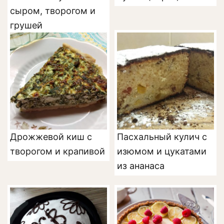
сыром, творогом и
грушей
Дрожжевой киш с
Пасхальный кулич с
творогом и крапивой
изюмом и цукатами
из ананаса