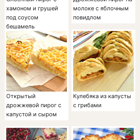
хамоном и грушей
молоке с яблочным
под соусом
повидлом
бешамель
Открытый
Кулебяка из капусты
дрожжевой пирог с
с грибами
капустой и сыром