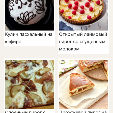
Кулич пасхальный на
Открытый лаймовый
кефире
пирог со сгущенным
молоком
Слоенный пирог с
Дрожжевой пирог на