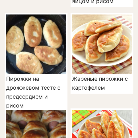
яйцом и рисом
Пирожки на
Жареные пирожки с
дрожжевом тесте с
картофелем
предсердием и
рисом