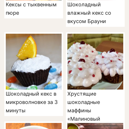
Кексы с тыквенным
Шоколадный
пюре
влажный кекс со
вкусом Брауни
Шоколадный кекс в
Хрустящие
микроволновке за 3
шоколадные
минуты
маффины
«Малиновый
восторг»