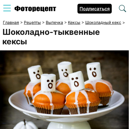
Подписаться
Главная
>
Рецепты
>
Выпечка
>
Кексы
>
Шоколадный кекс
>
Шоколадно-тыквенные
кексы