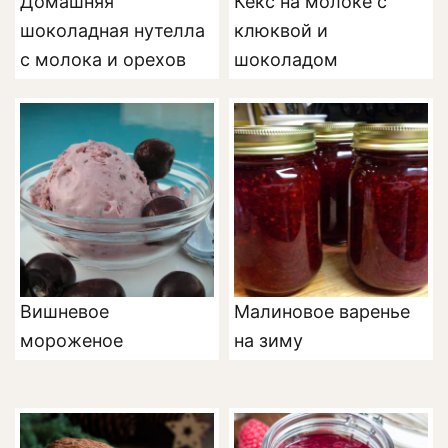
Домашняя
Кекс на молоке с
шоколадная нутелла
клюквой и
с молока и орехов
шоколадом
Вишневое
Малиновое варенье
мороженое
на зиму