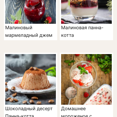
Малиновый
Малиновая панна-
мармеладный джем
котта
Шоколадный десерт
Домашнее
Панна-котта
мороженое с